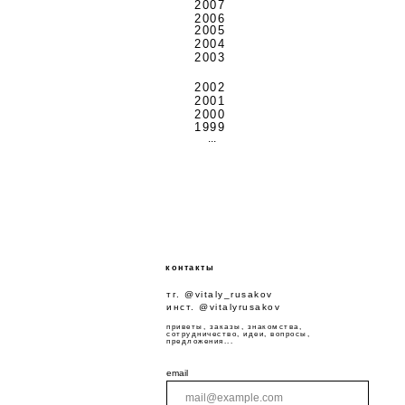
2007
2006
2005
2004
2003
2002
2001
2000
1999
...
контакты
тг. @vitaly_rusakov
инст. @vitalyrusakov
приветы, заказы, знакомства,
сотрудничество, идеи, вопросы,
предложения...
email