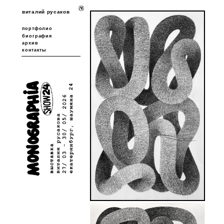
виталий русаков
портфолио
биография
архив
контакты