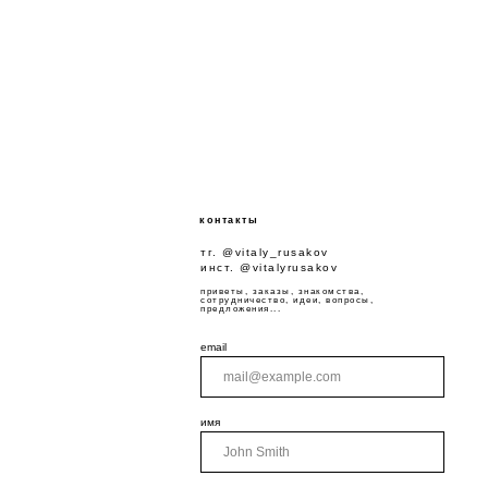
контакты
тг. @vitaly_rusakov
инст. @vitalyrusakov
приветы, заказы, знакомства,
сотрудничество, идеи, вопросы,
предложения...
email
имя